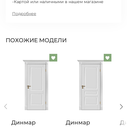
Картой или наличными в нашем магазине
Подробнее
ПОХОЖИЕ МОДЕЛИ
Добавить
Добавит
в
в
список
список
желаемого
желаем
Динмар
Динмар
Д