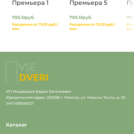
Премьера 1
Премьера 5
П
705.12руб.
705.12руб.
705
Рассрочка от 70.51 руб./
Рассрочка от 70.51 руб./
Рас
мес
мес
мес
На
главную
ИП Медведков Вадим Евгеньевич
Юридический адрес: 220065 г. Минска, ул. Николы Теслы, д. 20
УНП 691548727
Каталог