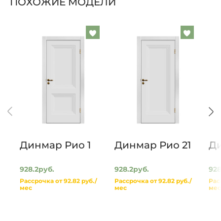
ПОХОЖИЕ МОДЕЛИ
Добавить
Добавит
в
в
список
список
желаемого
желаем
Динмар Рио 1
Динмар Рио 21
Ди
928.2руб.
928.2руб.
928
Рассрочка от 92.82 руб./
Рассрочка от 92.82 руб./
Рас
мес
мес
мес