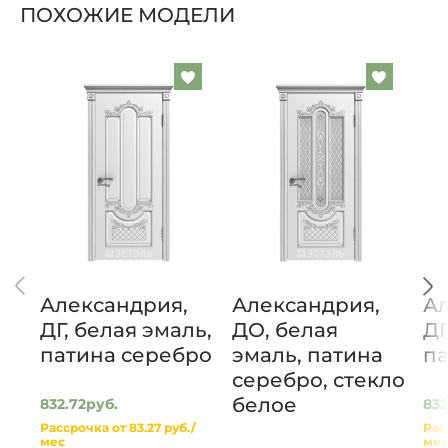
ПОХОЖИЕ МОДЕЛИ
Добавить
Добавит
в
в
список
список
желаемого
желаем
Александрия,
Александрия,
Ал
ДГ, белая эмаль,
ДО, белая
ДГ
патина серебро
эмаль, патина
па
серебро, стекло
белое
832.72руб.
832
Рассрочка от 83.27 руб./
Рас
мес
мес