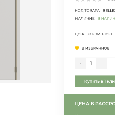
КОД ТОВАРА:
BELLE
НАЛИЧИЕ:
В НАЛИ
цена за комплект
Добавить
В ИЗБРАННОЕ
Количество
-
+
Купить в 1 кл
ЦЕНА В РАССР