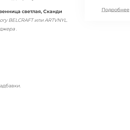
Подробнее
твенница светлая, Сканди
логу BELCRAFT или ARTVNYL.
джера .
адбавки.