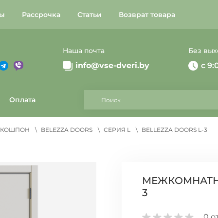
ты
Рассрочка
Статьи
Возврат товара
Наша почта
Без вы
Telegram
Instagram
info@vse-dveri.by
c 9:
Поиск
Оплата
ЭКОШПОН
BELEZZA DOORS
СЕРИЯ L
BELLEZZA DOORS L-3
МЕЖКОМНАТНА
3
0
о