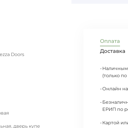
Оплата
Доставка
ezza Doors
Наличными
(только по
Онлайн на
Безналичн
ЕРИП по р
овая
Картой ил
ьная, дверь купе