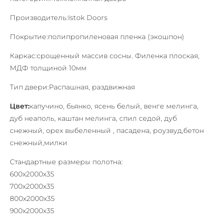
Производитель:
Istok Doors
Покрытие:
полипропиленовая пленка (экошпон)
Каркас:
срощенный массив сосны. Филенка плоская,
МДФ толщиной 10мм
Тип двери:
Распашная, раздвижная
Цвет:
капучино, бьянко, ясень белый, венге мелинга,
дуб неаполь, каштан мелинга, спил седой, дуб
снежный, орех выбеленный , пасадена, роузвуд,бетон
снежный,милки
Стандартные размеры полотна:
600x2000х35
700х2000х35
800х2000х35
900х2000х35