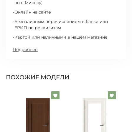
по г. Минску)
Онлайн на сайте
Безналичным перечислением в банке или
ЕРИП по реквизитам
Картой или наличными в нашем магазине
Подробнее
ПОХОЖИЕ МОДЕЛИ
Добавить
Добавит
в
в
список
список
желаемого
желаем