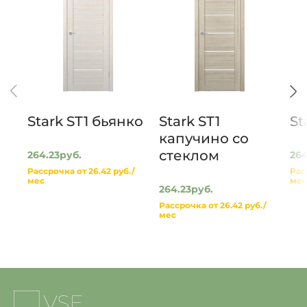
Stark ST1 бьянко
Stark ST1
St
капучино со
стеклом
264.23руб.
264
Рассрочка от 26.42 руб./
Рас
мес
мес
264.23руб.
Рассрочка от 26.42 руб./
мес
На
главную