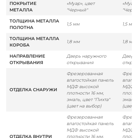
ПОКРЫТИЕ
«Муар», цвет
«Муар»
МЕТАЛЛА
"Черный"
"Черн
ТОЛЩИНА МЕТАЛЛА
1,5 мм
1,5 мм
ПОЛОТНА
ТОЛЩИНА МЕТАЛЛА
1,8 мм
1,8 мм
КОРОБА
НАПРАВЛЕНИЕ
Дверь наружного
Дверь
ОТКРЫВАНИЯ
открывания
откры
Фрезерованная
Фрезе
влагостойкая панель
влагос
МДФ высокой
МДФ в
ОТДЕЛКА СНАРУЖИ
плотности 16 мм,
плотно
эмаль, цвет "Пихта"
эмаль,
(цвет на выбор)
(цвет 
Фрезерованная
Фрезе
влагостойкая панель
влагос
МДФ высокой
МДФ в
ОТДЕЛКА ВНУТРИ
плотности 16 мм,
плотно