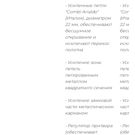
• Усиленные петли
• Усил
"Combi Arialdo"
"Combi
(Италия), диаметром
(Итали
22 мм, обеспечивают
22 мм,
бесшумное
бесшу
открывание и
открыв
исключают перекос
исклю
полотна
полотн
• Усиление зоны
• Усил
петель
петель
легированным
легир
металлом
метал
квадратного сечения
квадра
• Усиление замковой
• Усил
части металлическим
части 
карманом
карма
• Регулятор притвора
• Регу
(обеспечивает
(обесп