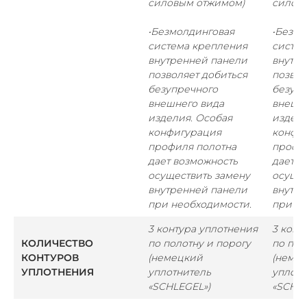
силовым отжимом)
силов
•Безмолдинговая
•Безмо
система крепления
систе
внутренней панели
внутр
позволяет добиться
позвол
безупречного
безупр
внешнего вида
внешн
изделия. Особая
издели
конфигурация
конфи
профиля полотна
профи
дает возможность
дает в
осуществить замену
осущес
внутренней панели
внутр
при необходимости.
при не
3 контура уплотнения
3 конт
КОЛИЧЕСТВО
по полотну и порогу
по пол
КОНТУРОВ
(немецкий
(неме
УПЛОТНЕНИЯ
уплотнитель
уплотн
«SCHLEGEL»)
«SCHLE