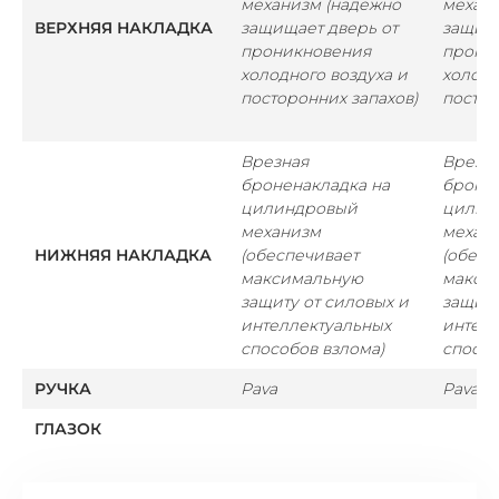
механизм (надежно
механи
ВЕРХНЯЯ НАКЛАДКА
защищает дверь от
защища
проникновения
прони
холодного воздуха и
холодн
посторонних запахов)
постор
Врезная
Врезн
броненакладка на
бронен
цилиндровый
цилин
механизм
механ
НИЖНЯЯ НАКЛАДКА
(обеспечивает
(обесп
максимальную
макси
защиту от силовых и
защиту
интеллектуальных
интелл
способов взлома)
способ
РУЧКА
Pava
Pava
ГЛАЗОК