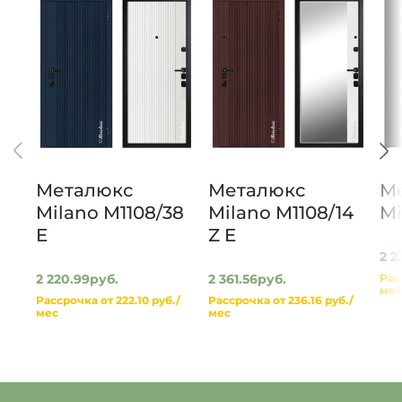
список
список
желаемого
желаем
Металюкс
Металюкс
М
Milano M1108/38
Milano M1108/14
Mi
E
Z E
2 2
2 220.99руб.
2 361.56руб.
Рас
мес
Рассрочка от 222.10 руб./
Рассрочка от 236.16 руб./
мес
мес