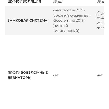
ШУМОИЗОЛЯЦИЯ
38 дБ
38 дБ
«Securemme 2019»
Двухс
(верхний сувальный),
замок
ЗАМКОВАЯ СИСТЕМА
«Securemme 2019»
2530" 
(нижний
взломо
цилиндровый)
ПРОТИВОВЗЛОМНЫЕ
нет
нет
ДЕВИАТОРЫ