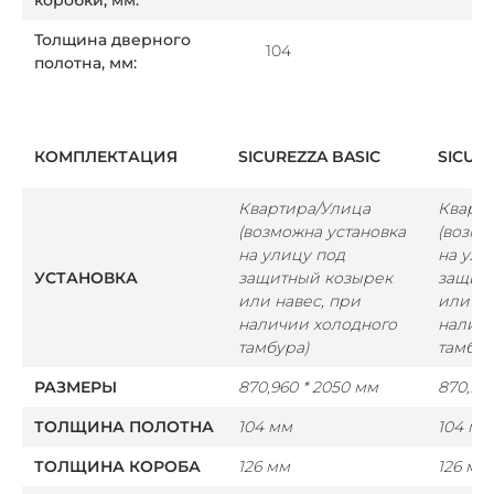
коробки, мм:
Толщина дверного
104
полотна, мм:
КОМПЛЕКТАЦИЯ
SICUREZZA BASIC
SICUR
Квартира/Улица
Кварт
(возможна установка
(возмо
на улицу под
на ули
УСТАНОВКА
защитный козырек
защит
или навес, при
или на
наличии холодного
наличи
тамбура)
тамбур
РАЗМЕРЫ
870,960 * 2050 мм
870,96
ТОЛЩИНА ПОЛОТНА
104 мм
104 мм
ТОЛЩИНА КОРОБА
126 мм
126 мм