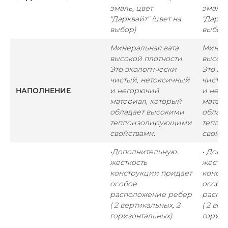
эмаль, цвет
эмаль,
"Дарквайт" (цвет на
"Даркв
выбор)
выбор
Минеральная вата
Минера
высокой плотности.
высоко
Это экологически
Это эк
чистый, нетоксичный
чистый
НАПОЛНЕНИЕ
и негорючий
и нег
материал, который
матери
обладает высокими
облад
теплоизолирующими
тепло
свойствами.
свойст
•
Дополнительную
• Допо
жесткость
жестко
конструкции придает
констр
особое
особо
расположение ребер
распо
( 2 вертикальных, 2
( 2 вер
горизонтальных)
горизо