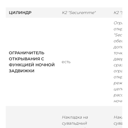
ЦИЛИНДР
К2 "Securemme"
К2 "Se
Огран
откры
"Secu
обеспе
допол
ОГРАНИЧИТЕЛЬ
точку 
ОТКРЫВАНИЯ С
двери 
есть
ФУНКЦИЕЙ НОЧНОЙ
сразу 
ЗАДВИЖКИ
огран
открыв
режим
цепочк
рассто
ночная
Накладка на
Наклад
сувальдный
сувал