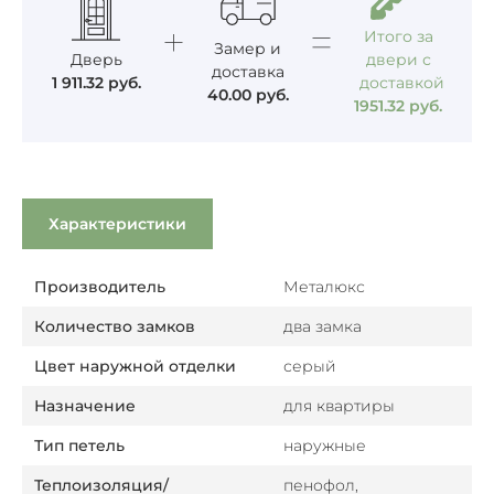
Итого за
Замер и
Дверь
двери с
доставка
1 911.32
руб.
доставкой
40.00
руб.
1951.32
руб.
Характеристики
Производитель
Металюкс
Количество замков
два замка
Цвет наружной отделки
серый
Назначение
для квартиры
Тип петель
наружные
Теплоизоляция/
пенофол,