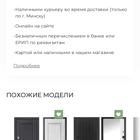
Наличными курьеру во время доставки (только
по г. Минску)
Онлайн на сайте
Безналичным перечислением в банке или
ЕРИП по реквизитам
Картой или наличными в нашем магазине
Подробнее
ПОХОЖИЕ МОДЕЛИ
Добавить
Добавит
в
в
список
список
желаемого
желаем