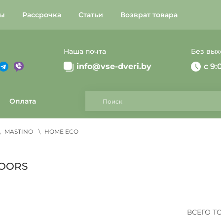
ты
Рассрочка
Статьи
Возврат товара
Наша почта
Без вы
Telegram
Instagram
info@vse-dveri.by
c 9:
Поиск
Оплата
MASTINO
HOME ECO
OORS
ВСЕГО Т