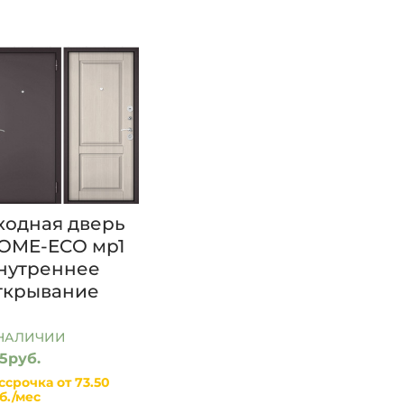
виде
виде
виде
крупной
сетки
списка
сетки
ходная дверь
OME-ECO мр1
нутреннее
ткрывание
 НАЛИЧИИ
5руб.
ссрочка от 73.50
б./мес