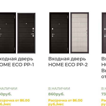
ходная дверь
Входная дверь
В
OME ECO PP-1
HOME ECO PP-2
Н
В
о
 НАЛИЧИИ
В НАЛИЧИИ
В
60руб.
860руб.
73
ссрочка от 86.00
Рассрочка от 86.00
Ра
б./мес
руб./мес
ру