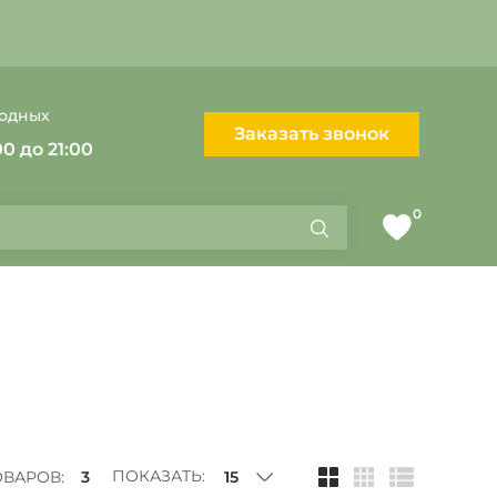
ходных
Заказать звонок
00 до 21:00
0
Найти
Список
желаемого
Отобразить
Отобразить
Отобразить
ПОКАЗАТЬ:
ОВАРОВ:
3
в
в
в