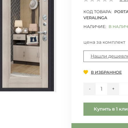
КОД ТОВАРА:
PORTA
VERALINGA
НАЛИЧИЕ:
В НАЛИ
цена за комплект
Нашли дешевл
Добавить
В ИЗБРАННОЕ
Количество
-
+
Купить в 1 кл