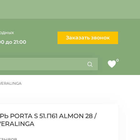
ходных
Заказать звонок
00 до 21:00
0
Найти
Список
желаемого
 VERALINGA
 PORTA S 51.П61 ALMON 28 /
VERALINGA
тзывов