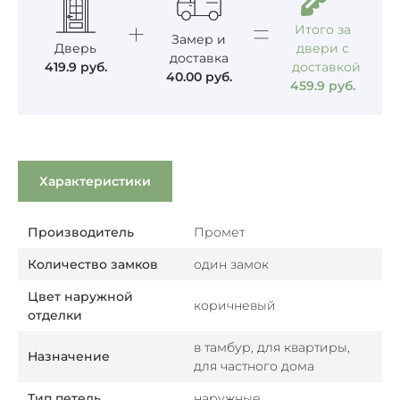
Итого за
Замер и
Дверь
двери с
доставка
419.9
руб.
доставкой
40.00
руб.
459.9
руб.
Характеристики
Производитель
Промет
Количество замков
один замок
Цвет наружной
коричневый
отделки
в тамбур, для квартиры,
Назначение
для частного дома
Тип петель
наружные